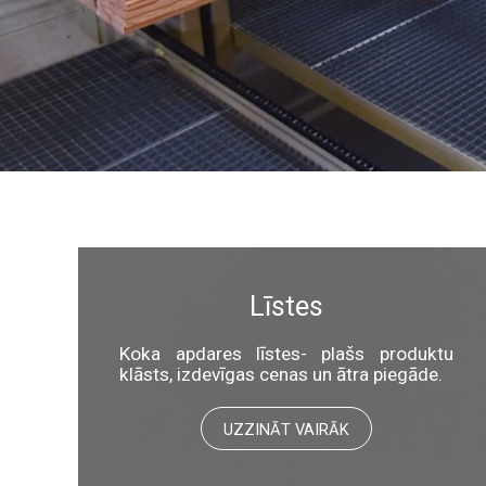
Līstes
Koka apdares līstes- plašs produktu
klāsts, izdevīgas cenas un ātra piegāde.
UZZINĀT VAIRĀK