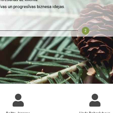
ļoti kompetenta un uzticama komanda, kas apkalpo jūs, ap
izētu klientu apkalpošanu visiem mūsu klientiem.
2