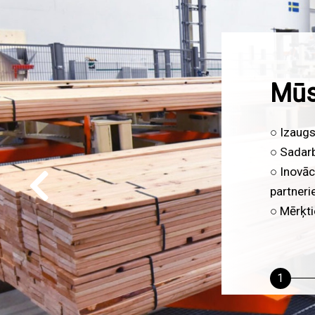
Mēr
○ Ieguld
○ Sadarb
○ Paliel
○ Instalē
○ Paplaš
1