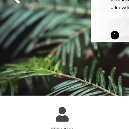
Mums ir 
personal
1