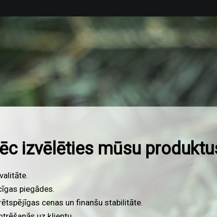
ēc izvēlēties mūsu pakalpo
 sapņotāju, domātāju un radītāju komanda. Mēs pastāvīgi 
umus, lai sasniegtu vēl augstākus standartus.
i rūp cilvēki, kurus apkalpojam, un mūsu radītie produkti.