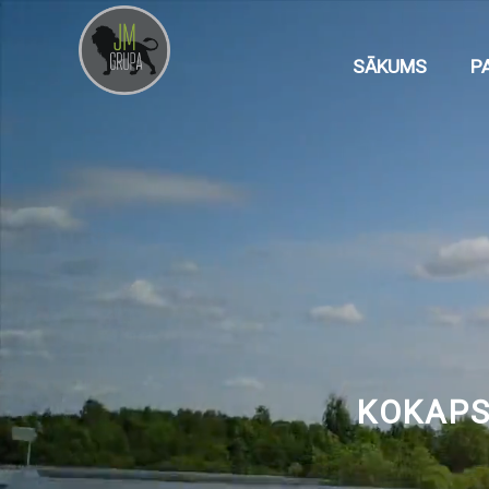
SĀKUMS
P
KOKAPST