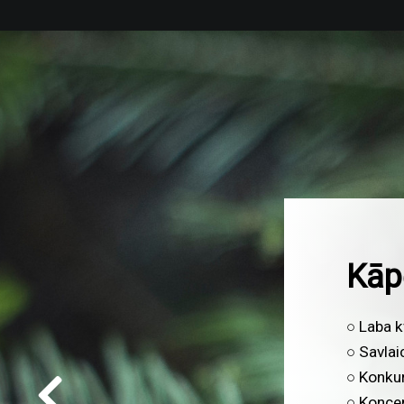
Kāp
Mēs esam
pakalpoj
Mums ļot