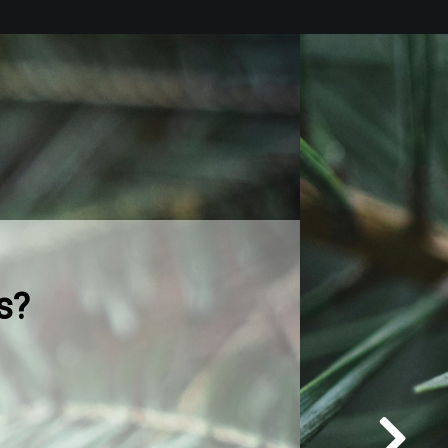
jumus?
pilnveidojam savus produktus un