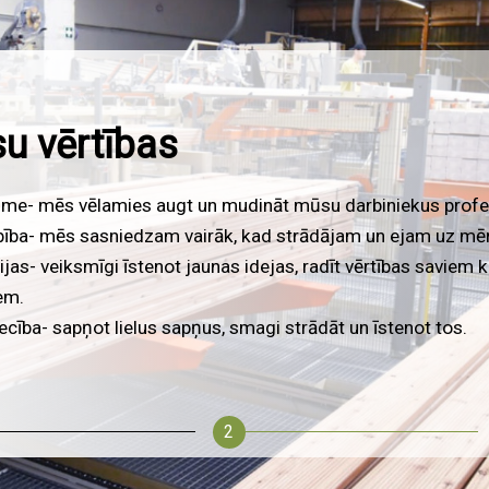
ķi un uzdevumi
īt mūsu darbinieku attīstībā un labbūtībā.
oties ar klientiem, lai izstrādātu risinājumus.
ināt zīmola atpazīstamību.
t rīkus un sistēmas, lai palielinātu produktivitāti.
ināt produktu klāstu un iekarot jaunus tirgus.
2