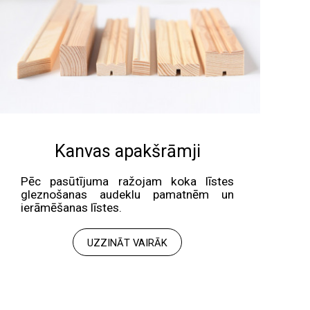
Kanvas apakšrāmji
Pēc pasūtījuma ražojam koka līstes
gleznošanas audeklu pamatnēm un
ierāmēšanas līstes.
UZZINĀT VAIRĀK