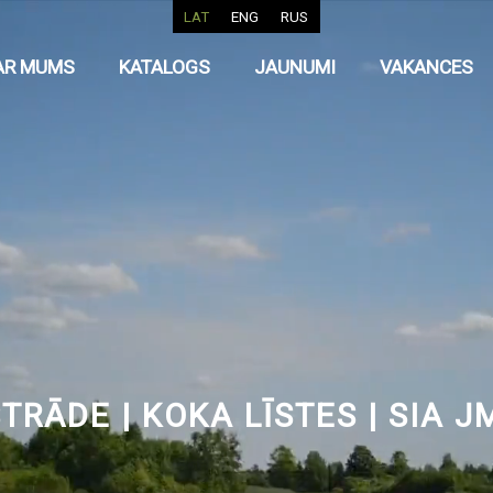
LAT
ENG
RUS
AR MUMS
KATALOGS
JAUNUMI
VAKANCES
RĀDE | KOKA LĪSTES | SIA 