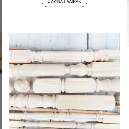
UZZINĀT VAIRĀK