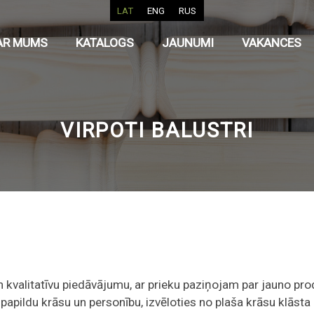
LAT
ENG
RUS
AR MUMS
KATALOGS
JAUNUMI
VAKANCES
VIRPOTI BALUSTRI
kvalitatīvu piedāvājumu, ar prieku paziņojam par jauno prod
i papildu krāsu un personību, izvēloties no plaša krāsu klāsta 