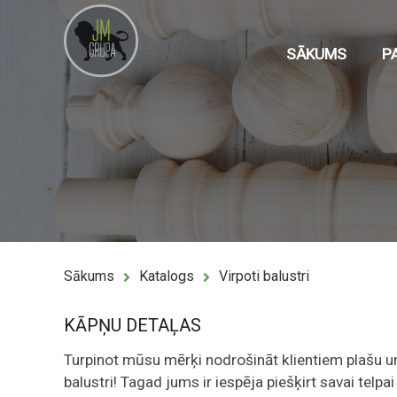
SĀKUMS
P
Sākums
Katalogs
Virpoti balustri
KĀPŅU DETAĻAS
Turpinot mūsu mērķi nodrošināt klientiem plašu un 
balustri! Tagad jums ir iespēja piešķirt savai telpa