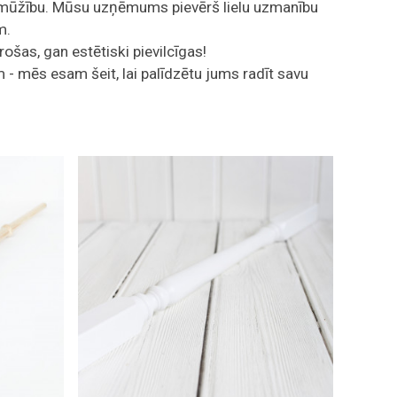
 ilgmūžību. Mūsu uzņēmums pievērš lielu uzmanību
m.
ošas, gan estētiski pievilcīgas!
 - mēs esam šeit, lai palīdzētu jums radīt savu