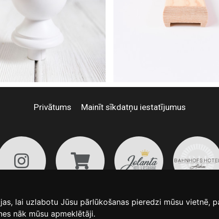
Privātums
Mainīt sīkdatņu iestatījumus
JM Grupa © 2026
as, lai uzlabotu Jūsu pārlūkošanas pieredzi mūsu vietnē, p
nes nāk mūsu apmeklētāji.