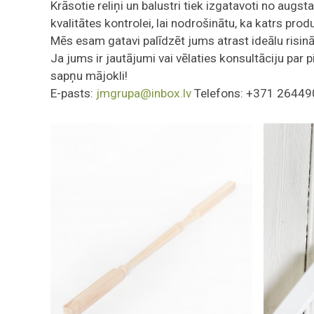
Krāsotie reliņi un balustri tiek izgatavoti no aug
kvalitātes kontrolei, lai nodrošinātu, ka katrs pr
Mēs esam gatavi palīdzēt jums atrast ideālu risinā
Ja jums ir jautājumi vai vēlaties konsultāciju par
sapņu mājokli!
E-pasts:
jmgrupa@inbox.lv
Telefons: +371 2644