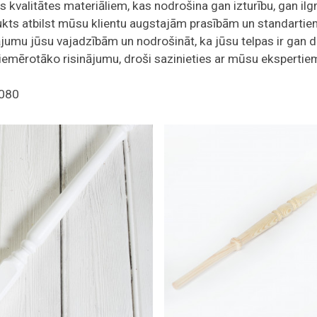
stas kvalitātes materiāliem, kas nodrošina gan izturību, gan
odukts atbilst mūsu klientu augstajām prasībām un standartie
jumu jūsu vajadzībām un nodrošināt, ka jūsu telpas ir gan dr
 piemērotāko risinājumu, droši sazinieties ar mūsu ekspertiem
9080