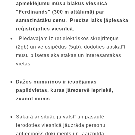
apmeklējumu mūsu blakus viesnīcā
"Ferdinands" (300 m attālumā) par
samazinātāku cenu. Precīzs laiks jāpiesaka
reģistrējoties viesnīcā.
Piedāvājam izīrēt elektriskos skrejriteņus
(2gb) un velosipēdus (5gb), dodoties apskatīt
mūsu pilsētas skaistākās un interesantākās
vietas.
Dažos numuriņos ir iespējamas
papildvietas, kuras jārezervē iepriekš,
zvanot mums.
Sakarā ar situāciju valstī un pasaulē,
ierodoties viesnīcā jāuzrāda personu
apliecinošs dokuments un jāaizpilda