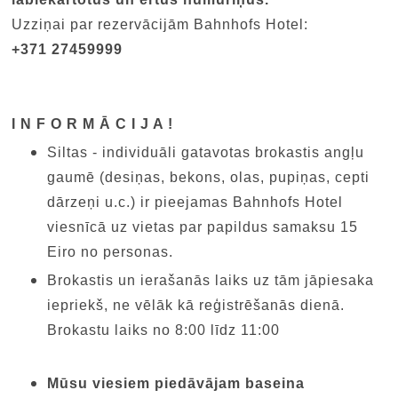
Uzziņai par rezervācijām Bahnhofs Hotel:
+371 27459999
I N F O R M Ā C I J A !
Siltas - individuāli gatavotas brokastis angļu
gaumē (desiņas, bekons, olas, pupiņas, cepti
dārzeņi u.c.) ir pieejamas Bahnhofs Hotel
viesnīcā uz vietas par papildus samaksu 15
Eiro no personas.
Brokastis un ierašanās laiks uz tām jāpiesaka
iepriekš, ne vēlāk kā reģistrēšanās dienā.
Brokastu laiks no 8:00 līdz 11:00
Mūsu viesiem piedāvājam baseina