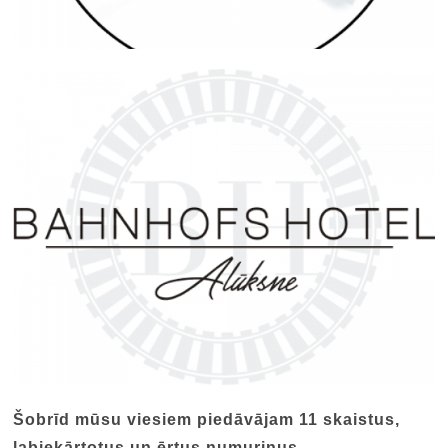
Šobrīd mūsu viesiem piedāvājam 11
skaistus,
labiekārtotus un ērtus numuriņus.